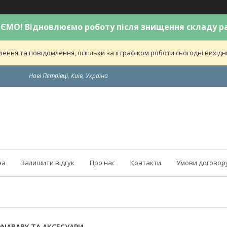
МО! Відновлюємо роботу після знищення складу р
ння та повідомлення, оскільки за її графіком роботи сьогодні вихі
Нові Петрівці, Київ, Україна
на
Залишити відгук
Про нас
Контакти
Умови договор
NABABY ТА АКСЕСУАРИ