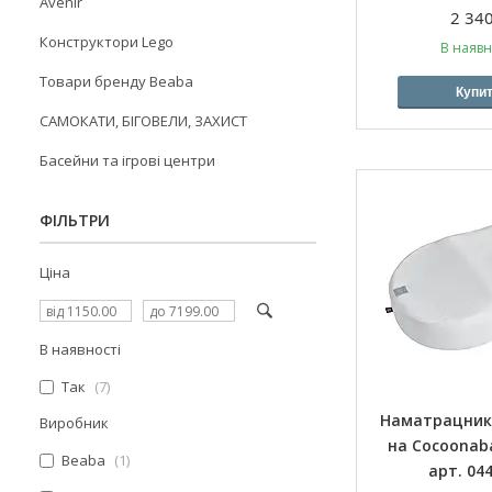
Avenir
2 340
Конструктори Lego
В наявн
Товари бренду Beaba
Купи
САМОКАТИ, БІГОВЕЛИ, ЗАХИСТ
Басейни та ігрові центри
ФІЛЬТРИ
Ціна
В наявності
Так
7
Наматрацник 
Виробник
на Cocoonaba
Beaba
1
арт. 04