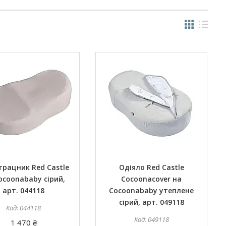
рацник Red Castle
Одіяло Red Castle
ocoonababy сірий,
Cocoonacover на
арт. 044118
Cocoonababy утеплене
сірий, арт. 049118
044118
049118
1 470 ₴