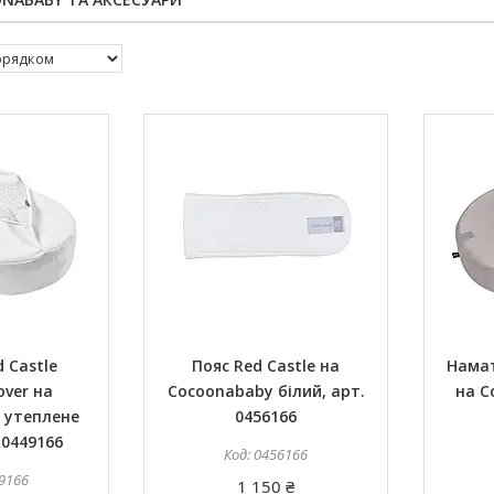
 Castle
Пояс Red Castle на
Намат
ver на
Cocoonababy білий, арт.
на C
 утеплене
0456166
 0449166
0456166
9166
1 150 ₴