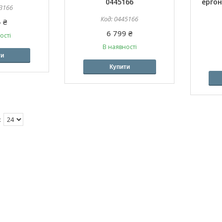
0445166
ергон
3166
0445166
 ₴
6 799 ₴
ості
В наявності
ти
Купити