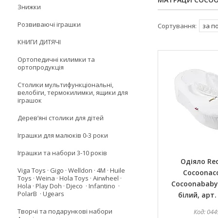
Знижки
Розвиваючі іграшки
КНИГИ ДИТЯЧІ
Ортопедичні килимки та
ортопродукція
Столики мультифункціональні,
велобіги, термокилимки, ящики для
іграшок
Деревʼяні столики для дітей
Іграшки для малюків 0-3 роки
Іграшки та набори 3-10 років
Одіяло Red
Viga Toys · Gigo · Welldon · 4M · Huile
Cocoonaco
Toys · Weina · Hola Toys · Airwheel ·
Cocoonababy
Hola · Play Doh · Djeco · Infantino ·
PolarB · Ugears
білий, арт.
Творчі та подарункові набори
044