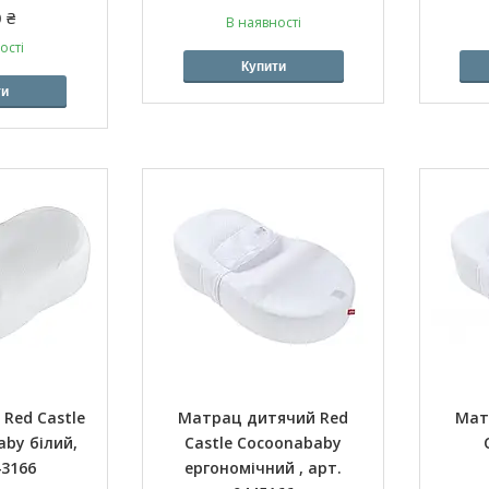
 ₴
В наявності
ості
Купити
ти
Red Castle
Матрац дитячий Red
Мат
by білий,
Castle Cocoonababy
43166
ергономічний , арт.