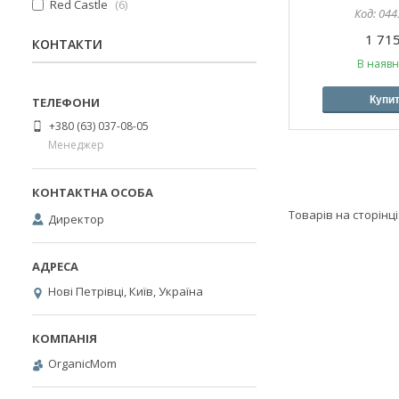
Red Castle
6
044
1 715
КОНТАКТИ
В наявн
Купи
+380 (63) 037-08-05
Менеджер
Директор
Нові Петрівці, Київ, Україна
OrganicMom