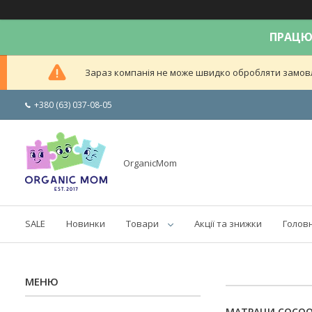
ПРАЦЮЄ
Зараз компанія не може швидко обробляти замовле
+380 (63) 037-08-05
OrganicMom
SALE
Новинки
Товари
Акції та знижки
Голов
МАТРАЦИ COCOO