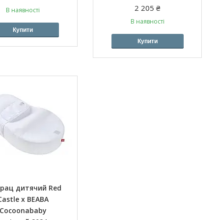
2 205 ₴
В наявності
В наявності
Купити
Купити
рац дитячий Red
Castle x BEABA
Cocoonababy