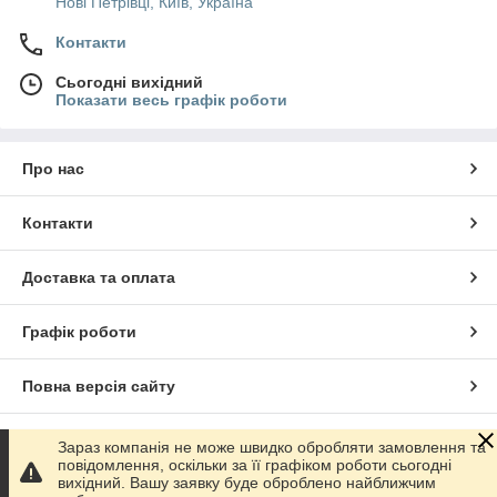
Нові Петрівці, Київ, Україна
Контакти
Сьогодні вихідний
Показати весь графік роботи
Про нас
Контакти
Доставка та оплата
Графік роботи
Повна версія сайту
Сайт створено на маркетплейсі
Prom.ua
Зараз компанія не може швидко обробляти замовлення та
повідомлення, оскільки за її графіком роботи сьогодні
вихідний. Вашу заявку буде оброблено найближчим
Політика конфіденційності