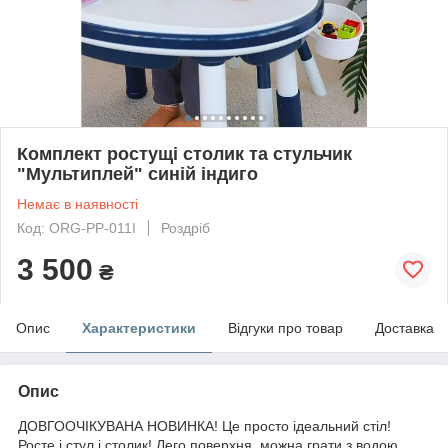
Комплект ростущі столик та стульчик
"Мультиплей" синій індиго
Немає в наявності
Код: ORG-PP-011I
Роздріб
3 500
₴
Опис
Характеристики
Відгуки про товар
Доставка
Опис
ДОВГООЧІКУВАНА НОВИНКА! Це просто ідеальний стіл!
Росте і стул і столик! Лего поверхня, можна грати з водою.