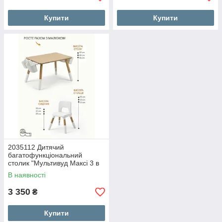
Купити
Купити
2035112 Дитячий
багатофункціональний
столик "Мультивуд Максі 3 в
1" та стілець
В наявності
3 350
₴
Купити