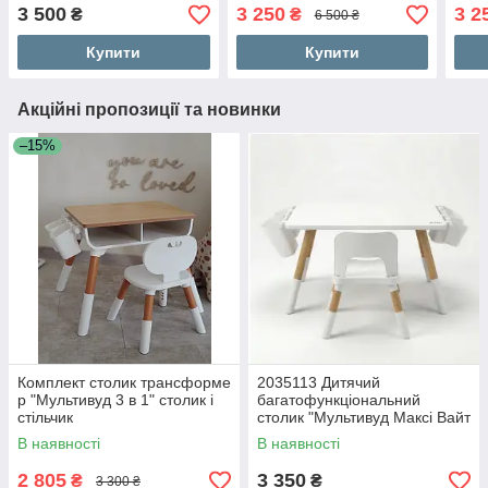
та стілець для злопчика
26.5
3 500
3 250
3 2
₴
₴
6 500 ₴
від 1 року, білий
для 
з фі
Купити
Купити
Акційні пропозиції та новинки
–15%
Комплект столик трансформе
2035113 Дитячий
р "Мультивуд 3 в 1" столик і
багатофункціональний
стільчик
столик "Мультивуд Максі Вайт
3 в 1" та стілець
В наявності
В наявності
2 805
3 350
₴
₴
3 300 ₴