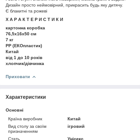
Дизайн просто неймовірний, прикрасить будь яку дитячу.
Є блакитні та рожеві
Х А Р А К Т Е Р И С Т И К И
картонна коробка
76,5х16х50 см
7 кг
PP (ЕКОпластик)
Китай
від 1 до 10 років
хлопчик/дівчинка
Приховати
Характеристики
Основні
Країна виробник
Китай
Вид столу за своїм
ігровий
призначенням
Стать
Унісекс