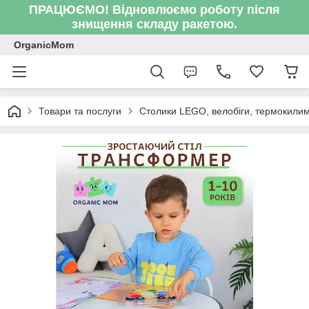
ПРАЦЮЄМО! Відновлюємо роботу після
знищення складу ракетою.
OrganicMom
Товари та послуги
Столики LEGO, велобіги, термокили