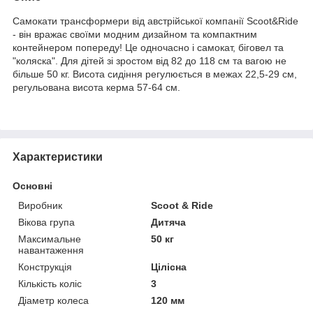
Самокати трансформери від австрійської компанії Scoot&Ride
- він вражає своїми модним дизайном та компактним
контейнером попереду! Це одночасно і самокат, біговел та
"коляска". Для дітей зі зростом від 82 до 118 см та вагою не
більше 50 кг. Висота сидіння регулюється в межах 22,5-29 см,
регульована висота керма 57-64 см.
Характеристики
Основні
Виробник
Scoot & Ride
Вікова група
Дитяча
Максимальне
50 кг
навантаження
Конструкція
Цілісна
Кількість коліс
3
Діаметр колеса
120 мм