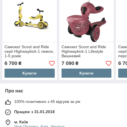
Самокат Scoot and Ride
Самокат Scoot and Ride
Само
серії Highwaykick-1 лимон,
Highwaykick-1 Lifestyle
сері
1-5 років
Вишневий
перс
6 700
7 090
6 7
₴
₴
Купити
Купити
Про нас
100% позитивних з 45 відгуків за рік
Працює з 31.01.2018
м. Київ
Нові Петрівці, Київ, Україна