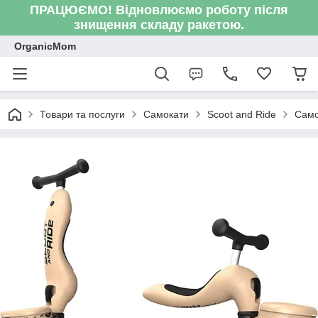
ПРАЦЮЄМО! Відновлюємо роботу після
знищення складу ракетою.
OrganicMom
Товари та послуги
Самокати
Scoot and Ride
Само