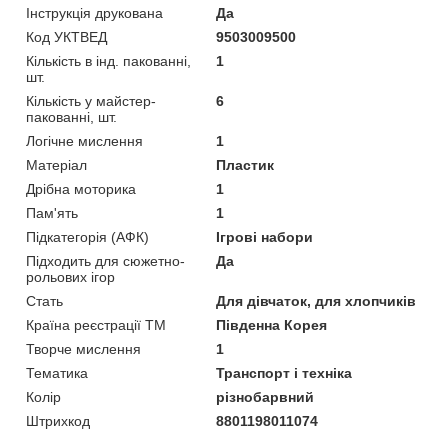
Інструкція друкована
Да
Код УКТВЕД
9503009500
Кількість в інд. пакованні,
1
шт.
Кількість у майстер-
6
пакованні, шт.
Логічне мислення
1
Матеріал
Пластик
Дрібна моторика
1
Пам'ять
1
Підкатегорія (АФК)
Ігрові набори
Підходить для сюжетно-
Да
рольових ігор
Стать
Для дівчаток, для хлопчиків
Країна реєстрації ТМ
Південна Корея
Творче мислення
1
Тематика
Транспорт і техніка
Колір
різнобарвний
Штрихкод
8801198011074