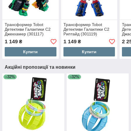
Трансформер Tobot
Трансформер Tobot
Тра
Детективи Галактики С2
Детективи Галактики С2
Дете
Джекхамер (301117)
Риптайд (301119)
Джас
1 149
1 149
2 2
₴
₴
Купити
Купити
Акційні пропозиції та новинки
–32%
–32%