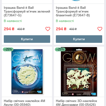
Іграшка Band-it Ball
Іграшка Band-it Ball
Трансформуй м'ячик зелений
Трансформуй м'ячик
(E73647-G)
блакитний (E73647-B)
В наявності
В наявності
294
294
₴
₴
432 ₴
432 ₴
Купити
Купити
–25%
–25%
Набір світних наклейок 4M
Набір світних 3D-наклейок
Акули (00-05940)
4M Динозаври (00-05426)