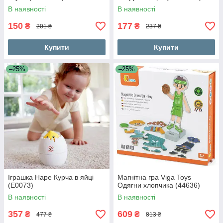
В наявності
В наявності
150
177
₴
₴
201 ₴
237 ₴
Купити
Купити
–25%
–25%
Іграшка Hape Курча в яйці
Магнітна гра Viga Toys
(E0073)
Одягни хлопчика (44636)
В наявності
В наявності
357
609
₴
₴
477 ₴
813 ₴