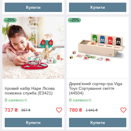
Купити
Купити
–25%
–25%
Дерев'яний сортер-гра Viga
Ігровий набір Hape Лісова
Toys Сортування сміття
пожежна служба (E3421)
(44504)
В наявності
В наявності
717
780
₴
₴
957 ₴
1 041 ₴
Купити
Купити