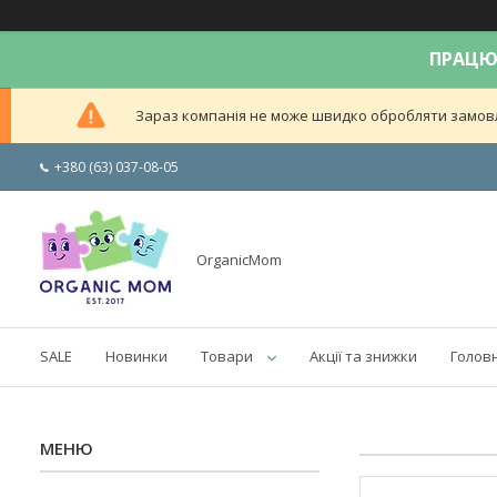
ПРАЦЮЄ
Зараз компанія не може швидко обробляти замовле
+380 (63) 037-08-05
OrganicMom
SALE
Новинки
Товари
Акції та знижки
Голов