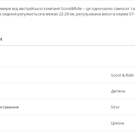
ери від австрійської компанії Scoot&Ride – це одночасно самокат та бі
а сидіння регулюється в межах 22-29 см, регульована висота керма 57-
И
Scoot & Ride
Дитяча
нтаження
50 кг
Цілісна