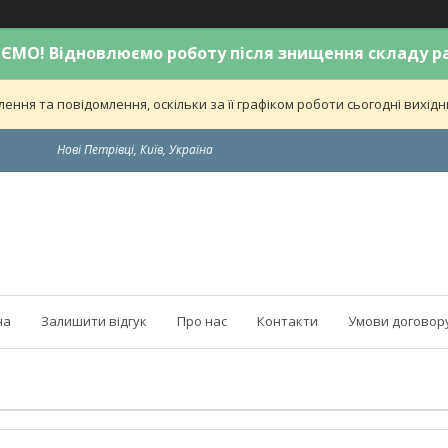
МО! Відновлюємо роботу після знищення складу р
ння та повідомлення, оскільки за її графіком роботи сьогодні вихі
Нові Петрівці, Київ, Україна
на
Залишити відгук
Про нас
Контакти
Умови договор