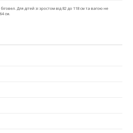
говел. Для дітей зі зростом від 82 до 118 см та вагою не
64 см.