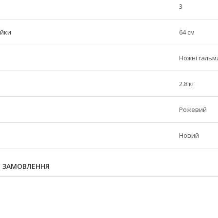
3
ійки
64 см
Ножні гальм
2.8 кг
Рожевий
Новий
Я ЗАМОВЛЕННЯ