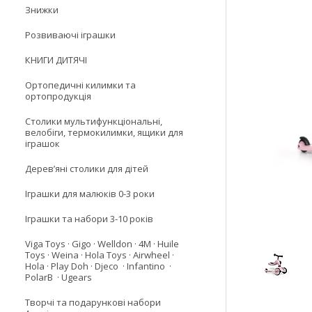
Знижки
Розвиваючі іграшки
КНИГИ ДИТЯЧІ
Ортопедичні килимки та
ортопродукція
Столики мультифункціональні,
велобіги, термокилимки, ящики для
іграшок
Деревʼяні столики для дітей
Іграшки для малюків 0-3 роки
Іграшки та набори 3-10 років
Viga Toys · Gigo · Welldon · 4M · Huile
Toys · Weina · Hola Toys · Airwheel ·
Hola · Play Doh · Djeco · Infantino ·
PolarB · Ugears
Творчі та подарункові набори