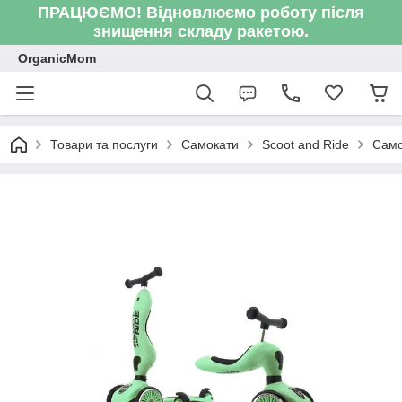
ПРАЦЮЄМО! Відновлюємо роботу після
знищення складу ракетою.
OrganicMom
Товари та послуги
Самокати
Scoot and Ride
Самок