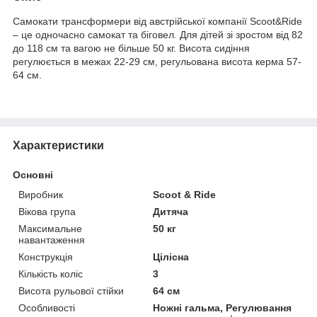
Самокати трансформери від австрійської компанії Scoot&Ride
– це одночасно самокат та біговел. Для дітей зі зростом від 82
до 118 см та вагою не більше 50 кг. Висота сидіння
регулюється в межах 22-29 см, регульована висота керма 57-
64 см.
Характеристики
Основні
Виробник
Scoot & Ride
Вікова група
Дитяча
Максимальне
50 кг
навантаження
Конструкція
Цілісна
Кількість коліс
3
Висота рульової стійки
64 см
Особливості
Ножні гальма, Регулювання