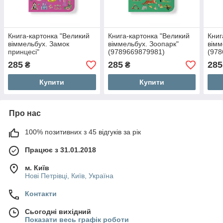
Книга-картонка "Великий
Книга-картонка "Великий
Книг
віммельбух. Замок
віммельбух. Зоопарк"
вімм
принцесі"
(9789669879981)
(978
(9786175471166)
285
285
285
₴
₴
Купити
Купити
Про нас
100% позитивних з 45 відгуків за рік
Працює з 31.01.2018
м. Київ
Нові Петрівці, Київ, Україна
Контакти
Сьогодні вихідний
Показати весь графік роботи