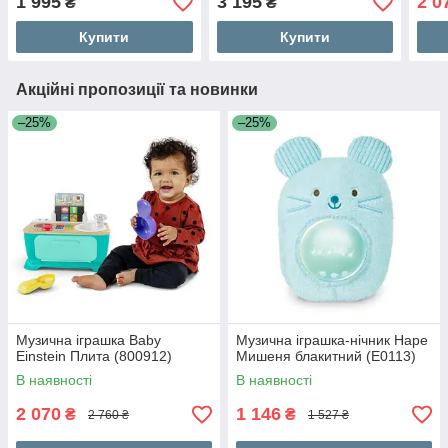
1 995
3 195
2 0
₴
₴
Купити
Купити
Акційні пропозиції та новинки
–25%
–25%
Музична іграшка Baby
Музична іграшка-нічник Hape
Einstein Плита (800912)
Мишеня блакитний (E0113)
В наявності
В наявності
2 070
1 146
₴
₴
2 760 ₴
1 527 ₴