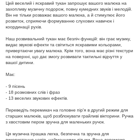
Цей веселий і яскравий тукан запрошує вашого малюка на
захопливу музичну подорож, повну кумедних звуків і мелодій.
Він не тільки розважає вашого малюка, а й стимулює його
розвиток, сприяючи формуванню слухових навичок і
координації рухів.
Наш розвивальний тукан має безліч функцій: він грає музику,
видає звукові ефекти та світиться яскравими кольорами,
привертаючи увагу малюка. Крім того, вона має різні текстури
на поверхні, що дає змогу розвивати тактильні відчуття у
вашої дитини.
Має:
- 9 пісень
- 18 розмовних слів і фраз
- 13 веселих звукових ефектів.
Переведіть перемикач на головне пір'я в другий режим для
старших малюків, щоб розблокувати грайливі вікторини. Ручка
з хвостовим пером зручна для маленьких ручок.
Ця музична іграшка легка, безпечна та зручна для
використання навіть найменшими дітьми. Вона допоможе