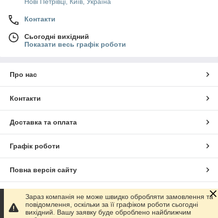
Нові Петрівці, Київ, Україна
Контакти
Сьогодні вихідний
Показати весь графік роботи
Про нас
Контакти
Доставка та оплата
Графік роботи
Повна версія сайту
Сайт створено на маркетплейсі
Prom.ua
Зараз компанія не може швидко обробляти замовлення та
повідомлення, оскільки за її графіком роботи сьогодні
вихідний. Вашу заявку буде оброблено найближчим
Політика конфіденційності