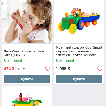
Музичний трактор Kiddi Smart
Дерев'яна гармоніка Hape
з причепом і звірятами
Блюз (E0616)
світиться на українському
(063180)
В наявності
В наявності
474
1 995
₴
₴
630 ₴
Купити
Купити