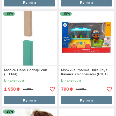
Купити
Купити
–25%
–25%
Мобіль Hape Солодкі сни
Музична іграшка Huile Toys
(E0044)
Каченя з морозивом (6101)
В наявності
В наявності
1 950
798
₴
₴
2 598 ₴
1 062 ₴
Купити
Купити
–25%