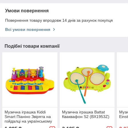
Умови повернення
Повернення товару впродовж 14 днів за рахунок покупця
Всі умови повернення
Подібні товари компанії
Музична іграшка Kiddi
Музична іграшка Battat
Музи
Smart Піаніно Звірята на
Кваквафон S2 (BX1953Z)
Eins
гойдалці на українському
(063412)