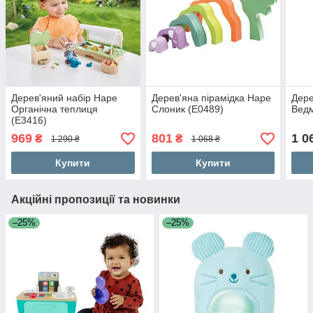
Дерев'яний набір Hape
Дерев'яна пірамідка Hape
Дере
Органічна теплиця
Слоник (E0489)
Ведм
(E3416)
969
801
1 0
₴
₴
1 290 ₴
1 068 ₴
Купити
Купити
Акційні пропозиції та новинки
–25%
–25%