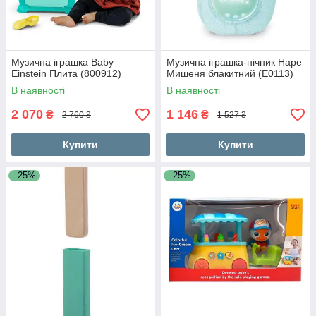
Музична іграшка Baby
Музична іграшка-нічник Hape
Einstein Плита (800912)
Мишеня блакитний (E0113)
В наявності
В наявності
2 070
1 146
₴
₴
2 760 ₴
1 527 ₴
Купити
Купити
–25%
–25%