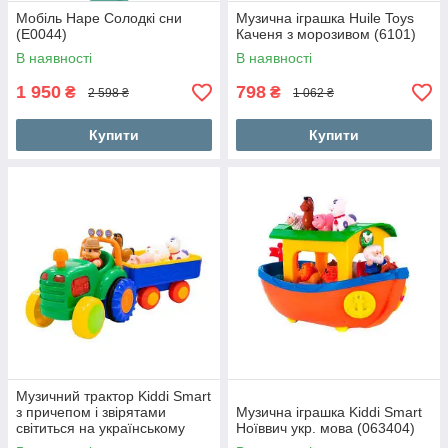
Мобіль Hape Солодкі сни
Музична іграшка Huile Toys
(E0044)
Каченя з морозивом (6101)
В наявності
В наявності
1 950
798
₴
₴
2 598 ₴
1 062 ₴
Купити
Купити
Музичний трактор Kiddi Smart
з причепом і звірятами
Музична іграшка Kiddi Smart
світиться на українському
Ноїввич укр. мова (063404)
(063180)