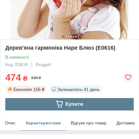
Дерев'яна гармоніка Hape Блюз (E0616)
В наявності
Код: E0616
Роздріб
474
₴
630 ₴
Економія
156 ₴
Залишилось
41 день
Купити
Опис
Характеристики
Відгуки про товар
Доставка