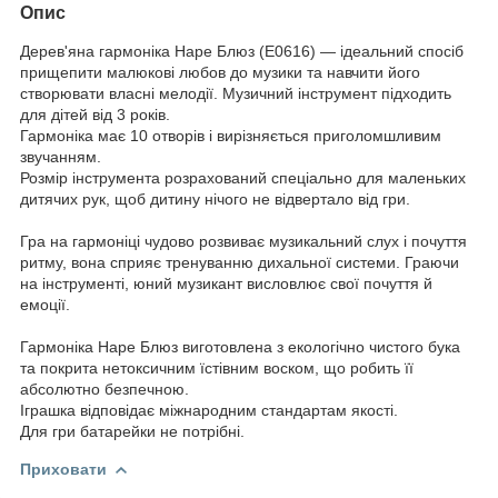
Опис
Дерев'яна гармоніка Hape Блюз (E0616) — ідеальний спосіб
прищепити малюкові любов до музики та навчити його
створювати власні мелодії. Музичний інструмент підходить
для дітей від 3 років.
Гармоніка має 10 отворів і вирізняється приголомшливим
звучанням.
Розмір інструмента розрахований спеціально для маленьких
дитячих рук, щоб дитину нічого не відвертало від гри.
Гра на гармоніці чудово розвиває музикальний слух і почуття
ритму, вона сприяє тренуванню дихальної системи. Граючи
на інструменті, юний музикант висловлює свої почуття й
емоції.
Гармоніка Hape Блюз виготовлена з екологічно чистого бука
та покрита нетоксичним їстівним воском, що робить її
абсолютно безпечною.
Іграшка відповідає міжнародним стандартам якості.
Для гри батарейки не потрібні.
Приховати