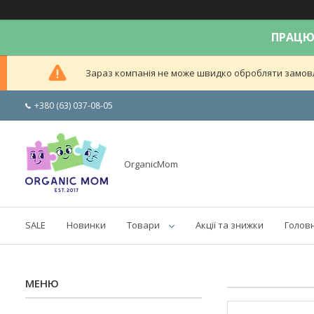
ПРАЦЮЄ
Зараз компанія не може швидко обробляти замовле
+380 (63) 037-08-05
OrganicMom
SALE
Новинки
Товари
Акції та знижки
Голов