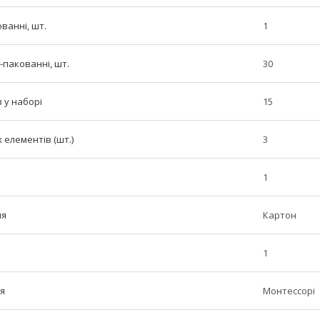
ованні, шт.
1
-пакованні, шт.
30
в у наборі
15
 елементів (шт.)
3
1
ня
Картон
1
я
Монтессорі