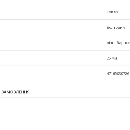
Товар
Болтовий
різнобарвн
25 мм
47165030726
Я ЗАМОВЛЕННЯ