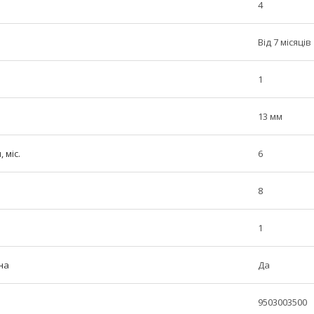
4
Від 7 місяців
1
13 мм
 міс.
6
8
1
на
Да
9503003500