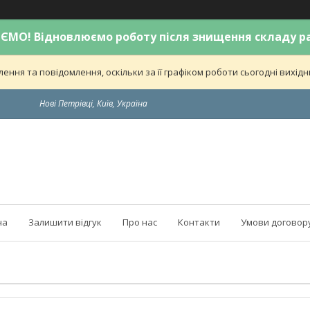
МО! Відновлюємо роботу після знищення складу р
ння та повідомлення, оскільки за її графіком роботи сьогодні вихі
Нові Петрівці, Київ, Україна
на
Залишити відгук
Про нас
Контакти
Умови договор