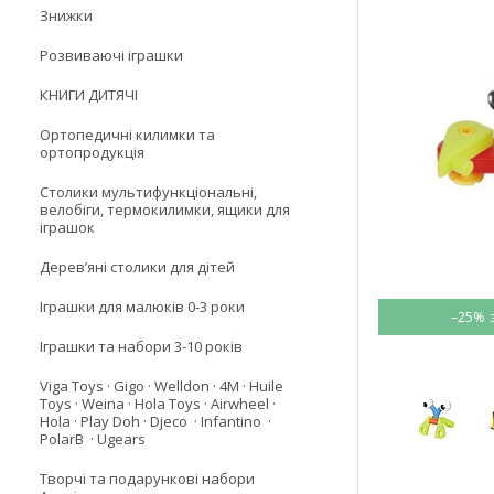
Знижки
Розвиваючі іграшки
КНИГИ ДИТЯЧІ
Ортопедичні килимки та
ортопродукція
Столики мультифункціональні,
велобіги, термокилимки, ящики для
іграшок
Деревʼяні столики для дітей
Іграшки для малюків 0-3 роки
–25%
Іграшки та набори 3-10 років
Viga Toys · Gigo · Welldon · 4M · Huile
Toys · Weina · Hola Toys · Airwheel ·
Hola · Play Doh · Djeco · Infantino ·
PolarB · Ugears
Творчі та подарункові набори