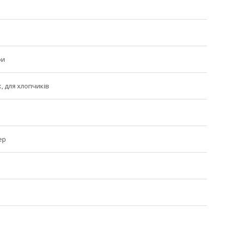
ри
, для хлопчиків
ер