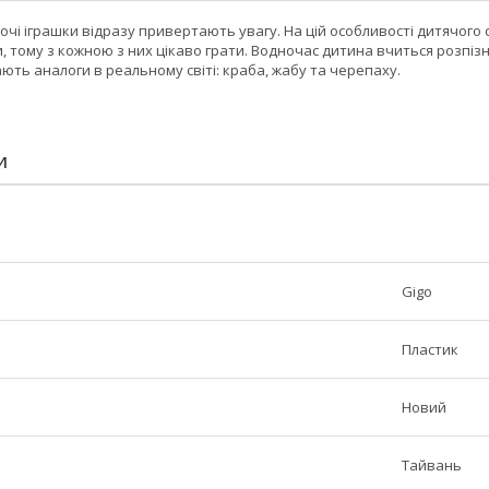
 очі іграшки відразу привертають увагу. На цій особливості дитячого 
 тому з кожною з них цікаво грати. Водночас дитина вчиться розпіз
ають аналоги в реальному світі: краба, жабу та черепаху.
И
Gigo
Пластик
Новий
Тайвань