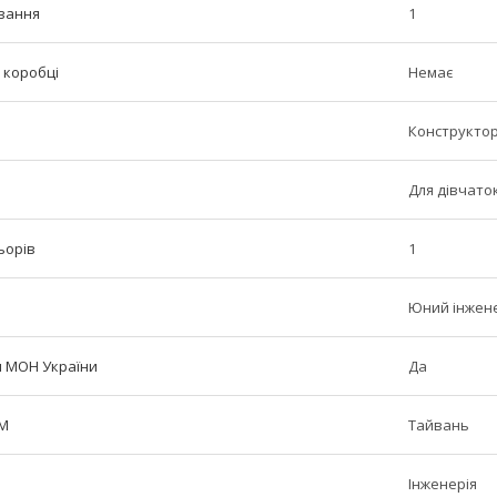
вання
1
 коробці
Немає
Конструкто
Для дівчаток
ьорів
1
Юний інжен
м МОН України
Да
ТМ
Тайвань
Інженерія