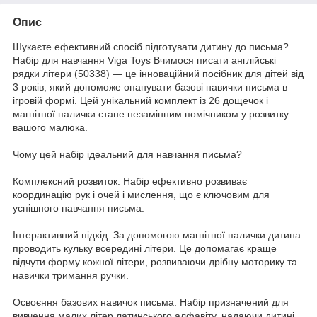
Опис
Шукаєте ефективний спосіб підготувати дитину до письма?
Набір для навчання Viga Toys Вчимося писати англійські
рядки літери (50338) — це інноваційний посібник для дітей від
3 років, який допоможе опанувати базові навички письма в
ігровій формі. Цей унікальний комплект із 26 дощечок і
магнітної палички стане незамінним помічником у розвитку
вашого малюка.
Чому цей набір ідеальний для навчання письма?
Комплексний розвиток. Набір ефективно розвиває
координацію рук і очей і мислення, що є ключовим для
успішного навчання письма.
Інтерактивний підхід. За допомогою магнітної палички дитина
проводить кульку всередині літери. Це допомагає краще
відчути форму кожної літери, розвиваючи дрібну моторику та
навички тримання ручки.
Освоєння базових навичок письма. Набір призначений для
вивчення малих літер латинського алфавіту, надаючи дитині