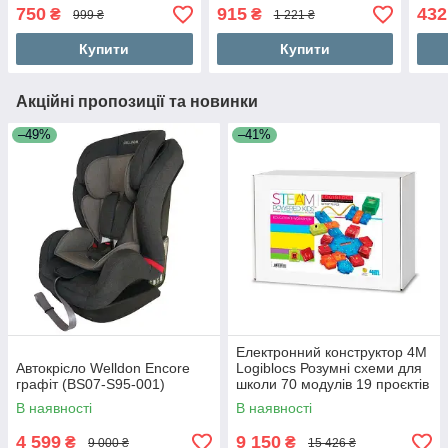
750
915
432
₴
₴
999 ₴
1 221 ₴
Купити
Купити
Акційні пропозиції та новинки
–49%
–41%
Електронний конструктор 4M
Автокрісло Welldon Encore
Logiblocs Розумні схеми для
графіт (BS07-S95-001)
школи 70 модулів 19 проєктів
(0000-01709)
В наявності
В наявності
4 599
9 150
₴
₴
9 000 ₴
15 426 ₴