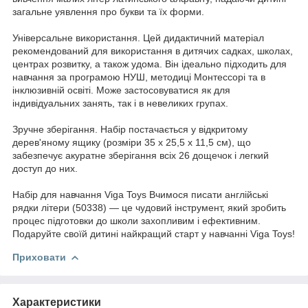
загальне уявлення про букви та їх форми.
Універсальне використання. Цей дидактичний матеріал
рекомендований для використання в дитячих садках, школах,
центрах розвитку, а також удома. Він ідеально підходить для
навчання за програмою НУШ, методиці Монтессорі та в
інклюзивній освіті. Може застосовуватися як для
індивідуальних занять, так і в невеликих групах.
Зручне зберігання. Набір постачається у відкритому
дерев'яному ящику (розміри 35 х 25,5 х 11,5 см), що
забезпечує акуратне зберігання всіх 26 дощечок і легкий
доступ до них.
Набір для навчання Viga Toys Вчимося писати англійські
рядки літери (50338) — це чудовий інструмент, який зробить
процес підготовки до школи захопливим і ефективним.
Подаруйте своїй дитині найкращий старт у навчанні Viga Toys!
Приховати
Характеристики