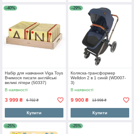
–40%
–29%
Набір для навчання Viga Toys
Коляска-трансформер
Вчимося писати англійські
Welldon 2 в 1 синій (WD007-
великі літери (50337)
3)
В наявності
В наявності
3 999
9 900
₴
₴
6 702 ₴
13 998 ₴
Купити
Купити
–25%
–25%