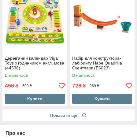
Дерев'яний календар Viga
Набір для конструктора-
Toys з годинником англ. мова
лабіринту Hape Quadrilla
(44538)
Скейтпарк (E6023)
В наявності
В наявності
456
726
₴
₴
609 ₴
969 ₴
Купити
Купити
Показати ще
Про нас