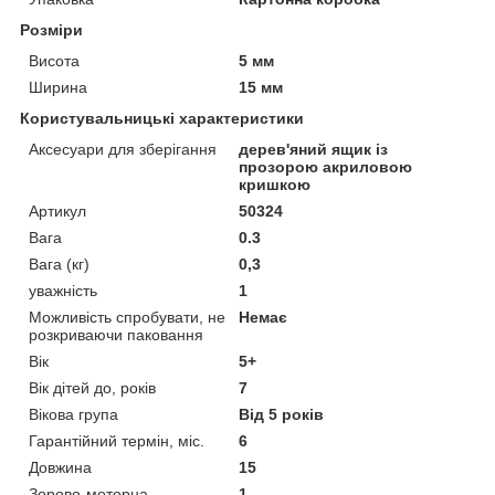
Розміри
Висота
5 мм
Ширина
15 мм
Користувальницькі характеристики
Аксесуари для зберігання
дерев'яний ящик із
прозорою акриловою
кришкою
Артикул
50324
Вага
0.3
Вага (кг)
0,3
уважність
1
Можливість спробувати, не
Немає
розкриваючи паковання
Вік
5+
Вік дітей до, років
7
Вікова група
Від 5 років
Гарантійний термін, міс.
6
Довжина
15
Зорово-моторна
1