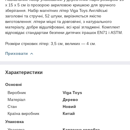
х 15 х 5 см із прозорою акриловою кришкою для зручного
зберігання. Набір магнітних літер Viga Toys Англійські
заголовні та стручні, 52 штуки, вирізняється якістю
виготовлення: літери міцні та довговічні, з натурального
матеріалу, добре відшліфовані, всі краї згладжені. Комплект
відповідає стандартам безпеки дитячих іграшок EN71 і ASTM.
Розміри стркових літер: 3,5 см, великих — 4 см.
Приховати
Характеристики
Основні
Виробник
Viga Toys
Матеріал
Дерево
Стан
Новий
Країна виробник
Китай
Упаковка
Упаковка
Картонна коробка