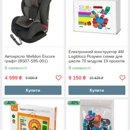
Електронний конструктор 4M
Автокрісло Welldon Encore
Logiblocs Розумні схеми для
графіт (BS07-S95-001)
школи 70 модулів 19 проєктів
(0000-01709)
В наявності
В наявності
4 599
9 150
₴
₴
9 000 ₴
15 426 ₴
Купити
Купити
–40%
–40%