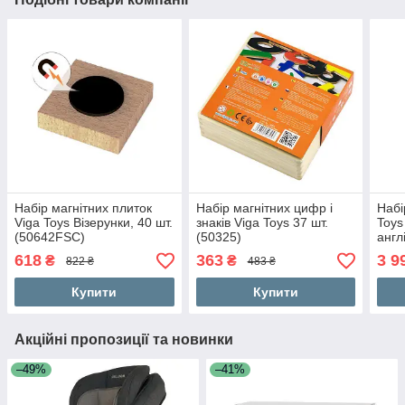
Набір магнітних плиток
Набір магнітних цифр і
Набі
Viga Toys Візерунки, 40 шт.
знаків Viga Toys 37 шт.
Toys
(50642FSC)
(50325)
англ
(503
618
363
3 9
₴
₴
822 ₴
483 ₴
Купити
Купити
Акційні пропозиції та новинки
–49%
–41%