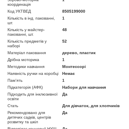
координація
Код УКТВЕД
8505199000
Кількість в інд. пакованні,
1
шт.
Кількість у майстер-
48
пакованні, шт.
Кількість предметів у
52
наборі
Матеріал паковання
дерево, пластик
Дрібна моторика
1
Методики навчання
Монтессорі
Наявність ручки на коробці
Немає
Пам'ять
1
Підкатегорія (АФК)
Набори для навчання
Підходить для інклюзивної
Да
освіти
Стать
Для дівчаток, для хлопчиків
Рекомендовано для
Да
дитячих садків, центрів
розвитку та шкіл
Відповідає концепції НУШ
Да