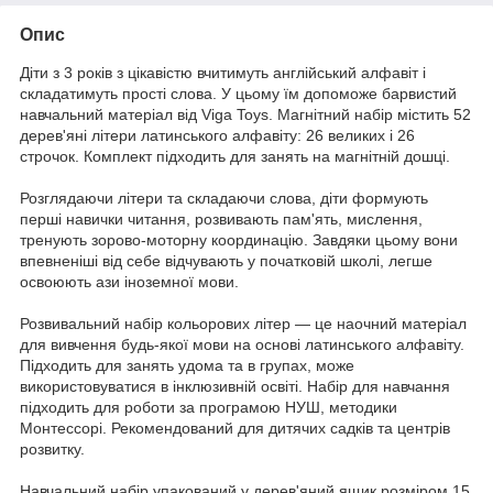
Опис
Діти з 3 років з цікавістю вчитимуть англійський алфавіт і
складатимуть прості слова. У цьому їм допоможе барвистий
навчальний матеріал від Viga Toys. Магнітний набір містить 52
дерев'яні літери латинського алфавіту: 26 великих і 26
строчок. Комплект підходить для занять на магнітній дошці.
Розглядаючи літери та складаючи слова, діти формують
перші навички читання, розвивають пам'ять, мислення,
тренують зорово-моторну координацію. Завдяки цьому вони
впевненіші від себе відчувають у початковій школі, легше
освоюють ази іноземної мови.
Розвивальний набір кольорових літер — це наочний матеріал
для вивчення будь-якої мови на основі латинського алфавіту.
Підходить для занять удома та в групах, може
використовуватися в інклюзивній освіті. Набір для навчання
підходить для роботи за програмою НУШ, методики
Монтессорі. Рекомендований для дитячих садків та центрів
розвитку.
Навчальний набір упакований у дерев'яний ящик розміром 15