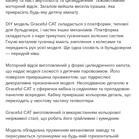
кабіну та хвіст вертольота та циліндричний "локомотивний"
моторний відсік. Загалом вийшла весела іграшка, яка
прикрасить будь-яку дитячу кімнату.
DIY модель Graceful CAT складається з платформи, типової
для бульдозера, і частин інших механізмів. Платформа
складається з пари трикутних гусеничних колісних систем.
Гнучкі металеві гусениці мають зчеплення з колесами та
передають рух усієї моделі. Ще одна схожість із бульдозером
— передній ківш.
Моторний відсік виготовлений у формі циліндричного капота,
що надає моделі схожості з дитячим паровозиком. Його
поверхня прикрашена орнаментом, що підкреслює
декоративне призначення моделі. Несподіваною деталлю в
Graceful CAT є сферична кабіна із сидіннями та приладовою
панеллю всередині. Кабіну прикрашає кольорова деталь, що
переходить у хвостову частину гелікоптера.
Graceful CAT виготовлений із використанням кольорової
неіржавкої сталі, що робить його грайливим і кумедним.
Модель обладнана пружинним механізмом заводу та
пересувається гусеницями на будь-якій горизонтальній