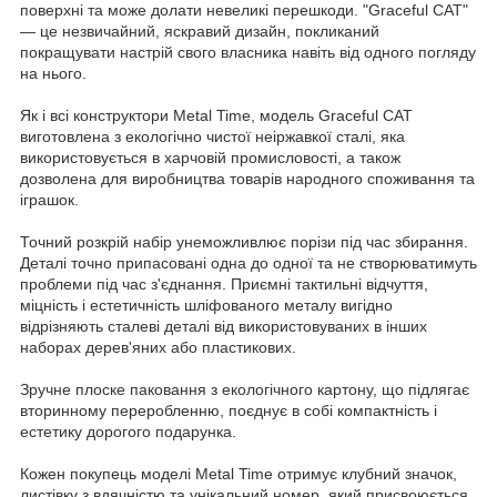
поверхні та може долати невеликі перешкоди. "Graceful CAT"
— це незвичайний, яскравий дизайн, покликаний
покращувати настрій свого власника навіть від одного погляду
на нього.
Як і всі конструктори Metal Time, модель Graceful CAT
виготовлена з екологічно чистої неіржавкої сталі, яка
використовується в харчовій промисловості, а також
дозволена для виробництва товарів народного споживання та
іграшок.
Точний розкрій набір унеможливлює порізи під час збирання.
Деталі точно припасовані одна до одної та не створюватимуть
проблеми під час з'єднання. Приємні тактильні відчуття,
міцність і естетичність шліфованого металу вигідно
відрізняють сталеві деталі від використовуваних в інших
наборах дерев'яних або пластикових.
Зручне плоске паковання з екологічного картону, що підлягає
вторинному переробленню, поєднує в собі компактність і
естетику дорогого подарунка.
Кожен покупець моделі Metal Time отримує клубний значок,
листівку з вдячністю та унікальний номер, який присвоюється