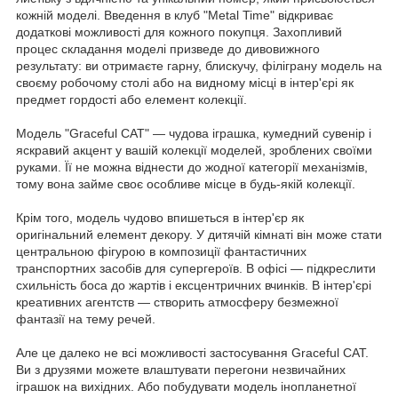
кожній моделі. Введення в клуб "Metal Time" відкриває
додаткові можливості для кожного покупця. Захопливий
процес складання моделі призведе до дивовижного
результату: ви отримаєте гарну, блискучу, філіграну модель на
своєму робочому столі або на видному місці в інтер'єрі як
предмет гордості або елемент колекції.
Модель "Graceful CAT" — чудова іграшка, кумедний сувенір і
яскравий акцент у вашій колекції моделей, зроблених своїми
руками. Її не можна віднести до жодної категорії механізмів,
тому вона займе своє особливе місце в будь-якій колекції.
Крім того, модель чудово впишеться в інтер'єр як
оригінальний елемент декору. У дитячій кімнаті він може стати
центральною фігурою в композиції фантастичних
транспортних засобів для супергероїв. В офісі — підкреслити
схильність боса до жартів і ексцентричних вчинків. В інтер'єрі
креативних агентств — створить атмосферу безмежної
фантазії на тему речей.
Але це далеко не всі можливості застосування Graceful CAT.
Ви з друзями можете влаштувати перегони незвичайних
іграшок на вихідних. Або побудувати модель інопланетної