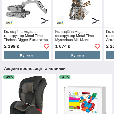
Колекційна модель-
Колекційна модель-
Коле
конструктор Metal Time
конструктор Metal Time
конс
Tireless Digger Екскаватор
Mysterious Mill Млин
Astr
механічний (MT043)
електронний двоколірний
меха
2 199
1 674
2 2
₴
₴
(MT054)
Купити
Купити
Акційні пропозиції та новинки
–49%
–41%