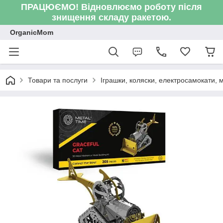
ПРАЦЮЄМО! Відновлюємо роботу після
знищення складу ракетою.
OrganicMom
Товари та послуги
Іграшки, коляски, електросамокати, ме