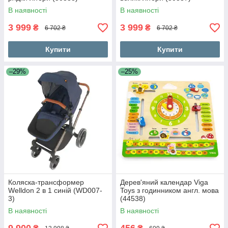
В наявності
В наявності
3 999
3 999
₴
₴
6 702 ₴
6 702 ₴
Купити
Купити
–29%
–25%
Коляска-трансформер
Дерев'яний календар Viga
Welldon 2 в 1 синій (WD007-
Toys з годинником англ. мова
3)
(44538)
В наявності
В наявності