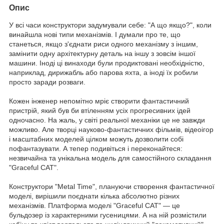
Опис
У всі часи конструктори задумували себе: "А що якщо?", коли
винайшла нові типи механізмів. І думали про те, що
станеться, якщо з'єднати риси одного механізму з іншим,
замінити одну архітектурну деталь на іншу з зовсім іншої
машини. Іноді ці винаходи були продиктовані необхідністю,
наприклад, дирижабль або парова яхта, а іноді їх робили
просто заради розваги.
Кожен інженер непомітно мріє створити фантастичний
пристрій, який був би втіленням усіх прогресивних ідей
одночасно. На жаль, у світі реальної механіки це не завжди
можливо. Але творці науково-фантастичних фільмів, відеоігор
і масштабних моделей цілком можуть дозволити собі
пофантазувати. А тепер подивіться і переконайтеся:
незвичайна та унікальна модель для самостійного складання
"Graceful CAT".
Конструктори "Metal Time", плануючи створення фантастичної
моделі, вирішили поєднати кілька абсолютно різних
механізмів. Платформа моделі "Graceful CAT" — це
бульдозер із характерними гусеницями. А на ній розмістили