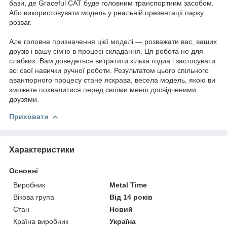
бази, де Graceful CAT буде головним транспортним засобом.
Або використовувати модель у реальній презентації парку
розваг.
Але головне призначення цієї моделі — розважати вас, ваших
друзів і вашу сім'ю в процесі складання. Ця робота не для
слабких. Вам доведеться витратити кілька годин і застосувати
всі свої навички ручної роботи. Результатом цього спільного
авантюрного процесу стане яскрава, весела модель, якою ви
зможете похвалитися перед своїми менш досвідченими
друзями.
Приховати
Характеристики
Основні
Виробник
Metal Time
Вікова група
Від 14 років
Стан
Новий
Країна виробник
Україна