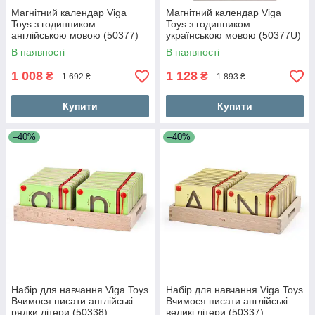
Магнітний календар Viga
Магнітний календар Viga
Toys з годинником
Toys з годинником
англійською мовою (50377)
українською мовою (50377U)
В наявності
В наявності
1 008
1 128
₴
₴
1 692 ₴
1 893 ₴
Купити
Купити
–40%
–40%
Набір для навчання Viga Toys
Набір для навчання Viga Toys
Вчимося писати англійські
Вчимося писати англійські
рядки літери (50338)
великі літери (50337)