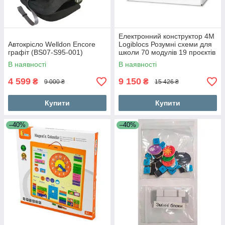
Електронний конструктор 4M
Автокрісло Welldon Encore
Logiblocs Розумні схеми для
графіт (BS07-S95-001)
школи 70 модулів 19 проєктів
(0000-01709)
В наявності
В наявності
4 599
9 150
₴
₴
9 000 ₴
15 426 ₴
Купити
Купити
–40%
–40%