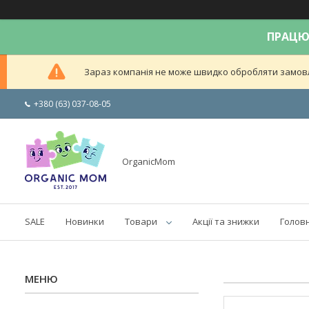
ПРАЦЮЄ
Зараз компанія не може швидко обробляти замовле
+380 (63) 037-08-05
OrganicMom
SALE
Новинки
Товари
Акції та знижки
Голов