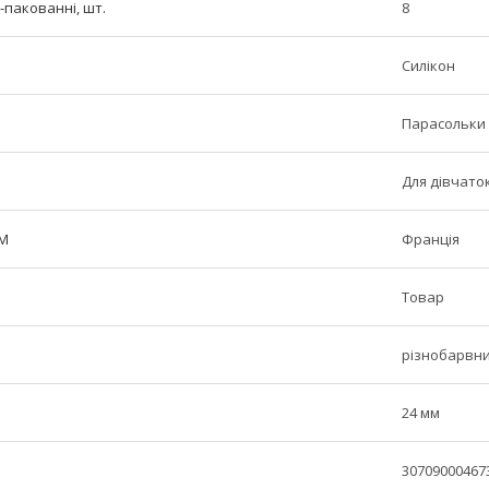
-пакованні, шт.
8
Силікон
Парасольки
Для дівчаток
ТМ
Франція
Товар
різнобарвн
24 мм
30709000467