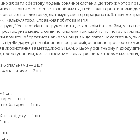
йно зібрати обертову модель сонячної системи. До того ж мотор працює
итку із серії Green Science познайомить дітей із альтернативними дж
ворюється на електрику, яка змушує мотор працювати. За цим же при
к і калькулятори. Справжня побутова магія!
нструкції. Усі необхідні інструменти та деталі, крім батарейки, міст
і розташуйте модель сонячної системи так, щоб на неї потрапляла ма
ети почнуть обертатися навколо Сонця. Якщо світла недостатньо, ви
нь від 4М дарує дітям пізнання в астрономії, розвиває просторове ми
для використання за методикою STEAM. У цьому освітньому підходу ді
ю, проєктуванням, мистецтвом. Методика розвиває творче мислення,
з 6 спальнями — 2 шт.
 4 спальнями — 2 шт.
.
— 1 шт.
тареї — 1 шт.
чної батареї — 1 шт.
ного відсіку — 1 шт.
1 шт.
 шт.
 шт.