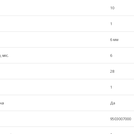
10
1
6 мм
 міс.
6
28
1
на
Да
9503007000