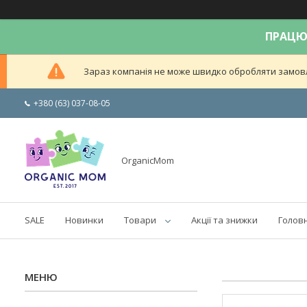
ПРАЦЮЄ
Зараз компанія не може швидко обробляти замовле
+380 (63) 037-08-05
OrganicMom
SALE
Новинки
Товари
Акції та знижки
Голов