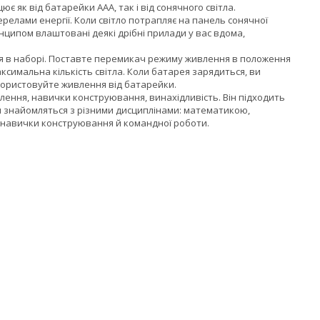
 як від батарейки AAA, так і від сонячного світла.
ерелами енергії. Коли світло потрапляє на панель сонячної
нципом влаштовані деякі дрібні прилади у вас вдома,
яться в наборі. Поставте перемикач режиму живлення в положення
ксимальна кількість світла. Коли батарея зарядиться, ви
користовуйте живлення від батарейки.
слення, навички конструювання, винахідливість. Він підходить
ти знайомляться з різними дисциплінами: математикою,
 навички конструювання й командної роботи.