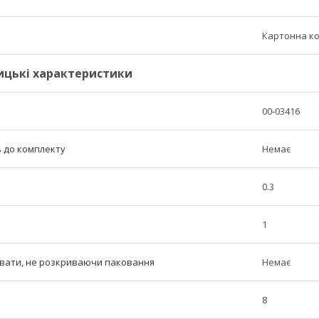
Картонна к
ицькі характеристики
00-03416
 до комплекту
Немає
0.3
1
вати, не розкриваючи паковання
Немає
8