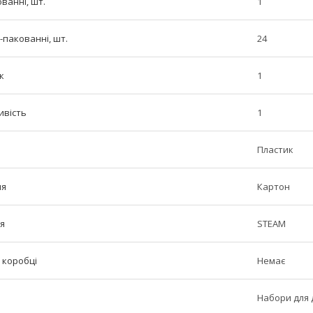
ованні, шт.
1
-пакованні, шт.
24
к
1
ивість
1
Пластик
ня
Картон
я
STEAM
 коробці
Немає
Набори для 