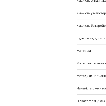
Кількість в інд. пак
Кількість у майстер
Кількість батарейо
Будь ласка, допитл
Матеріал
Матеріал пакован
Методики навчанн
Наявність ручки на
Підкатегорія (АФК)