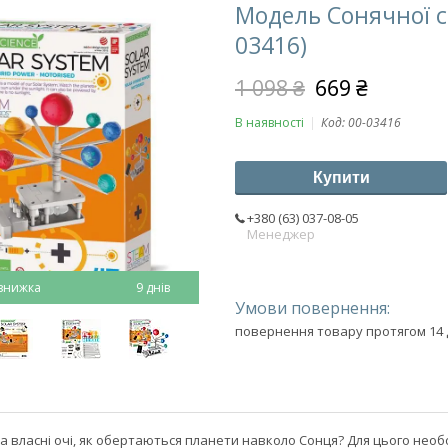
Модель Сонячної с
03416)
1 098 ₴
669 ₴
В наявності
Код:
00-03416
Купити
+380 (63) 037-08-05
Менеджер
9 днів
повернення товару протягом 14 
а власні очі, як обертаються планети навколо Сонця? Для цього нео