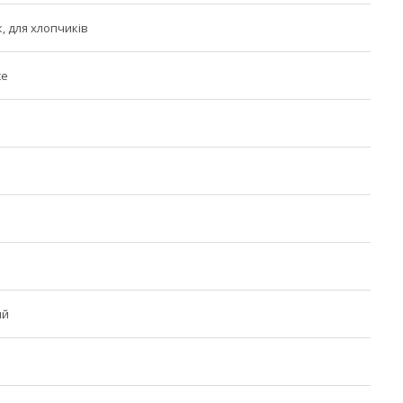
, для хлопчиків
ce
ий