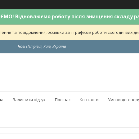
МО! Відновлюємо роботу після знищення складу р
ння та повідомлення, оскільки за її графіком роботи сьогодні вихі
Нові Петрівці, Київ, Україна
на
Залишити відгук
Про нас
Контакти
Умови договор