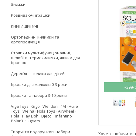
Знижки
Розвиваючі іграшки
КНИГИ ДИТЯЧІ
Ортопедичні килимки та
ортопродукція
Столики мультифункціональні,
велобіги, термокилимки, ящики для
іграшок
Деревʼяні столики для дітей
Іграшки для малюків 0-3 роки
–39%
Іграшки та набори 3-10 років
Viga Toys · Gigo · Welldon · 4M · Huile
Toys · Weina · Hola Toys · Airwheel ·
Hola · Play Doh · Djeco · Infantino ·
PolarB · Ugears
Творчі та подарункові набори
Хочете побачити н