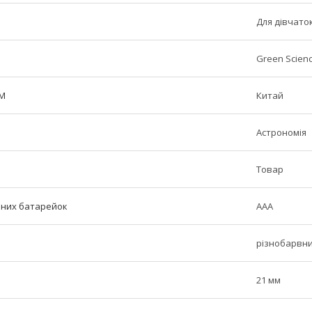
Для дівчаток
Green Scien
ТМ
Китай
Астрономія
Товар
аних батарейок
AAA
різнобарвн
21 мм