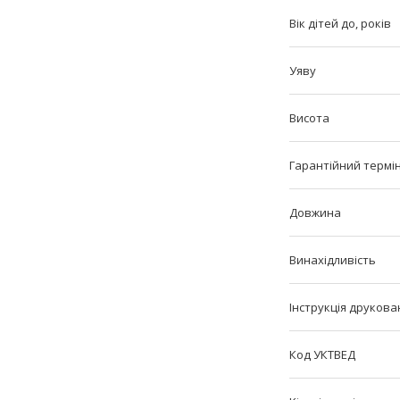
Вік дітей до, років
Уяву
Висота
Гарантійний термін,
Довжина
Винахідливість
Інструкція друкова
Код УКТВЕД