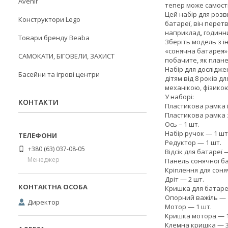
Avenir
тепер може самості
Цей набір для розв
Конструктори Lego
батареї, він перет
наприклад, годинни
Товари бренду Beaba
Зберіть модель з і
«сонячна батарея» 
САМОКАТИ, БІГОВЕЛИ, ЗАХИСТ
побачите, як план
Набір для дослідже
Басейни та ігрові центри
дітям від 8 років 
механікою, фізико
У наборі:
КОНТАКТИ
Пластикова рамка і
Пластикова рамка з
Ось – 1 шт.
Набір ручок — 1 шт
Редуктор — 1 шт.
+380 (63) 037-08-05
Відсік для батареї 
Менеджер
Панель сонячної ба
Кріплення для соня
Дріт — 2 шт.
Кришка для батарей
Опорний важіль — 
Директор
Мотор — 1 шт.
Кришка мотора — 1
Клемна кришка — 3