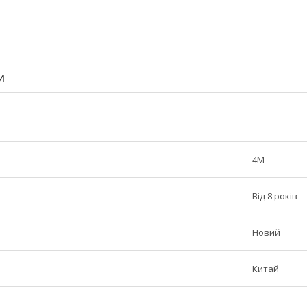
И
4M
Від 8 років
Новий
Китай