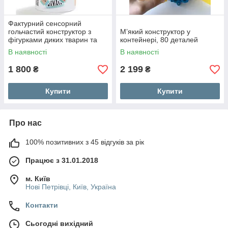
Фактурний сенсорний
гольчастий конструктор з
М’який конструктор у
фігурками диких тварин та
контейнері, 80 деталей
елементами 150 штук
В наявності
В наявності
Building Blocks Top Bright
1 800
2 199
₴
₴
Купити
Купити
Про нас
100% позитивних з 45 відгуків за рік
Працює з 31.01.2018
м. Київ
Нові Петрівці, Київ, Україна
Контакти
Сьогодні вихідний