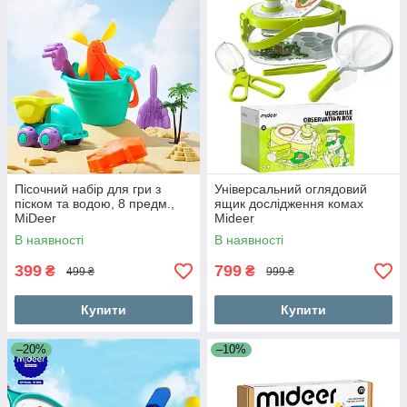
Пісочний набір для гри з
Універсальний оглядовий
піском та водою, 8 предм.,
ящик дослідження комах
MiDeer
Mideer
В наявності
В наявності
399
799
₴
₴
499 ₴
999 ₴
Купити
Купити
–20%
–10%