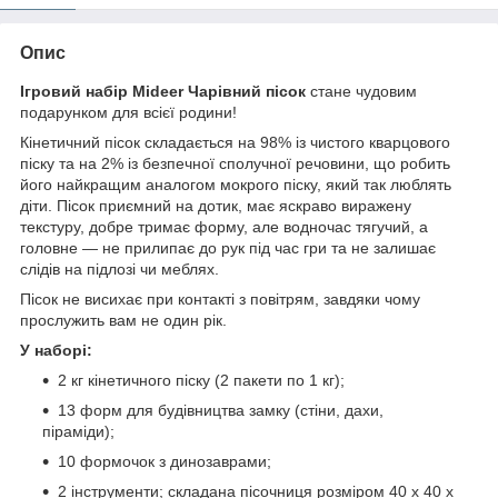
Опис
Ігровий набір Mideer Чарівний пісок
стане чудовим
подарунком для всієї родини!
Кінетичний пісок складається на 98% із чистого кварцового
піску та на 2% із безпечної сполучної речовини, що робить
його найкращим аналогом мокрого піску, який так люблять
діти. Пісок приємний на дотик, має яскраво виражену
текстуру, добре тримає форму, але водночас тягучий, а
головне — не прилипає до рук під час гри та не залишає
слідів на підлозі чи меблях.
Пісок не висихає при контакті з повітрям, завдяки чому
прослужить вам не один рік.
У наборі:
2 кг кінетичного піску (2 пакети по 1 кг);
13 форм для будівництва замку (стіни, дахи,
піраміди);
10 формочок з динозаврами;
2 інструменти; складана пісочниця розміром 40 х 40 х