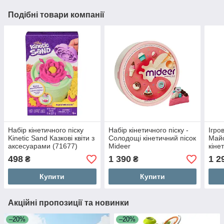
Подібні товари компанії
Набір кінетичного піску
Набір кінетичного піску -
Ігро
Kinetic Sand Казкові квіти з
Солодощі кінетичний пісок
Майс
аксесуарами (71677)
Mideer
кіне
(SM2
498
1 390
1 2
₴
₴
Купити
Купити
Акційні пропозиції та новинки
–20%
–20%