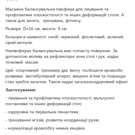
Масажна балансувальна півсфера для лікування та
профілактики плоскостопості та інших деформацій стопи. А
також для занять, тренувань, фітнесу.
Розміри: D=16 см, висота: 9 см
Кольори в наявності: синій, червоний, фіолетовий, зелений,
сірий-металік.
Напівсферах балансувальна має голчасту поверхню. За
допомогою впливу на рефлекторні зони стоп і рук, надає
точковий масаж.
Цей спортивний тренажер дає змогу поліпшити кровообіг,
розвиває вестибулярний апарат, зміцнює м'язи та покращує
стан хребта загалом. Також надає загальнооздоровчий ефект.
Застосування:
- лікування та профілактика плоскостопості, вальгусної
постановки та інших деформацій стоп;
- оздоровча та лікувальна гімнастика;
- тренування м'язів, розвиток координації рухів;
- нормалізації кровообігу нижніх кінцівок.