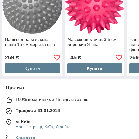
Напівсфера масажна
Масажний м'ячик 3,5 см
Нап
шипи 16 см жорстка сіра
жорсткий Яніна
шипи
фіол
269
145
269
₴
₴
Купити
Купити
Про нас
100% позитивних з 45 відгуків за рік
Працює з 31.01.2018
м. Київ
Нові Петрівці, Київ, Україна
Контакти