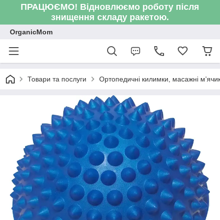
ПРАЦЮЄМО! Відновлюємо роботу після
знищення складу ракетою.
OrganicMom
Товари та послуги
Ортопедичні килимки, масажні мʼячик