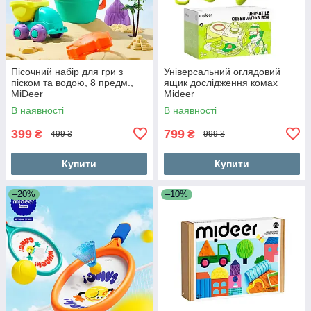
Пісочний набір для гри з
Універсальний оглядовий
піском та водою, 8 предм.,
ящик дослідження комах
MiDeer
Mideer
В наявності
В наявності
399
799
₴
₴
499 ₴
999 ₴
Купити
Купити
–20%
–10%