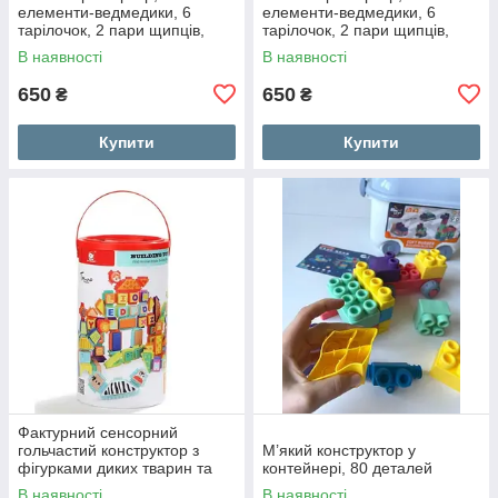
елементи-ведмедики, 6
елементи-ведмедики, 6
тарілочок, 2 пари щипців,
тарілочок, 2 пари щипців,
елементи з'єднуються
елементи з'єднуються
В наявності
В наявності
650
650
₴
₴
Купити
Купити
Фактурний сенсорний
гольчастий конструктор з
М’який конструктор у
фігурками диких тварин та
контейнері, 80 деталей
елементами 150 штук
В наявності
В наявності