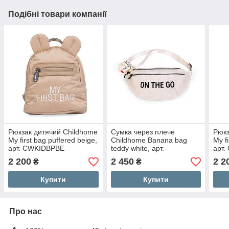
Подібні товари компанії
Рюкзак дитячий Childhome
Сумка через плече
Рюкз
My first bag puffered beige,
Childhome Banana bag
My f
арт. CWKIDBPBE
teddy white, арт.
арт
CWBANATW
2 200
2 450
2 2
₴
₴
Купити
Купити
Про нас