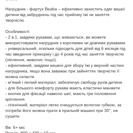
Нагрудник - фартух Beaba – ефективно захистить одяг вашої
дитини від забруднень під час прийому їжі чи заняття
творчістю.
Особливості:
- 2 в 1, завдяки рукавам, що знімаються, ви можете
використовувати нагрудник з короткими чи довгими рукавами.
- універсальний, оскільки підходить для дітей від 6 місяців під
час введення прикорму і до 4 років під час заняття творчістю
(ліплення, живопис тощо).
- ефективний, завдяки кишені для збору їжі у верхній частині
нагрудника, якщо вона заважає при зайняттях творчістю її
можна скласти.
- м'який і легкий матеріал: забезпечує свободу рухів дитини.
- для більшого комфорту рукава мають еластичні манжети.
- кнопки для фіксації навколо шиї, мають три положення
кріплення.
- гігієнічний, матеріал легко очищується вологою губкою, за
потреби його можна прати в пральній машині при 30°, не
сушити.
Вік: 6+ міс
Розмір: 800 х 430 х 10 мм