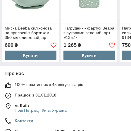
Миска Beaba силіконова
Нагрудник - фартух Beaba
Нагр
на присосці з бортиком
з рукавами зелений, арт.
силі
350 мл оливковий, арт.
913577
913
913613
690
1 265
750
₴
₴
Купити
Купити
Про нас
100% позитивних з 45 відгуків за рік
Працює з 31.01.2018
м. Київ
Нові Петрівці, Київ, Україна
Контакти