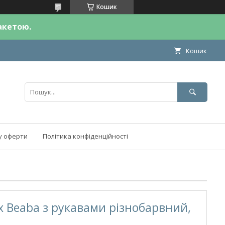
Кошик
акетою.
Кошик
у оферти
Політика конфіденційності
х Beaba з рукавами різнобарвний,