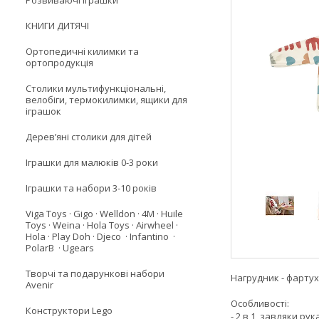
Розвиваючі іграшки
КНИГИ ДИТЯЧІ
Ортопедичні килимки та
ортопродукція
Столики мультифункціональні,
велобіги, термокилимки, ящики для
іграшок
Деревʼяні столики для дітей
Іграшки для малюків 0-3 роки
Іграшки та набори 3-10 років
Viga Toys · Gigo · Welldon · 4M · Huile
Toys · Weina · Hola Toys · Airwheel ·
Hola · Play Doh · Djeco · Infantino ·
PolarB · Ugears
Творчі та подарункові набори
Нагрудник - фартух
Avenir
Особливості:
Конструктори Lego
- 2 в 1, завдяки р