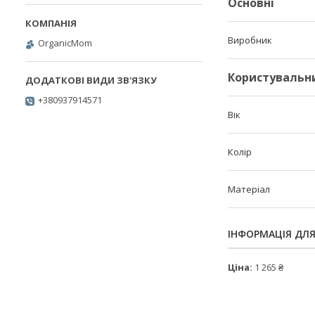
Основні
Виробник
OrganicMom
Користувальн
+380937914571
Вік
Колір
Матеріал
ІНФОРМАЦІЯ ДЛ
Ціна:
1 265 ₴