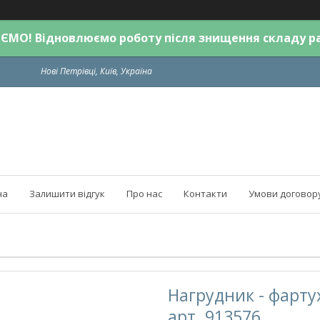
МО! Відновлюємо роботу після знищення складу р
Нові Петрівці, Київ, Україна
на
Залишити відгук
Про нас
Контакти
Умови договор
Нагрудник - фарту
арт. 913576