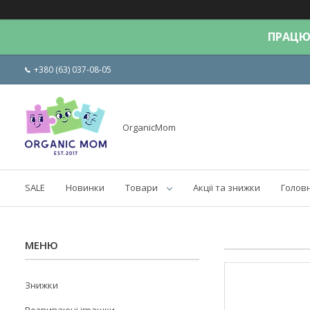
ПРАЦЮЄ
+380 (63) 037-08-05
OrganicMom
SALE
Новинки
Товари
Акції та знижки
Голов
Знижки