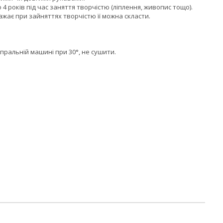
о 4 років під час заняття творчістю (ліплення, живопис тощо).
ажає при зайняттях творчістю її можна скласти.
 пральній машині при 30°, не сушити.