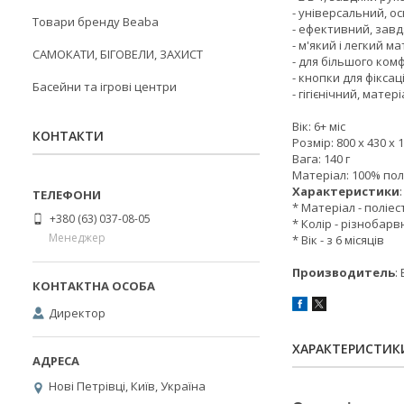
- універсальний, ос
Товари бренду Beaba
- ефективний, завд
- м'який і легкий м
САМОКАТИ, БІГОВЕЛИ, ЗАХИСТ
- для більшого ко
- кнопки для фікса
Басейни та ігрові центри
- гігієнічний, мат
Вік: 6+ міс
КОНТАКТИ
Розмір: 800 х 430 х 
Вага: 140 г
Матеріал: 100% пол
Характеристики
:
* Матеріал - поліес
+380 (63) 037-08-05
* Колір - різнобар
Менеджер
* Вік - з 6 місяців
Производитель
:
Директор
ХАРАКТЕРИСТИК
Нові Петрівці, Київ, Україна