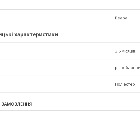
Beaba
ицькі характеристики
З 6 місяців
різнобарвн
Поліестер
Я ЗАМОВЛЕННЯ