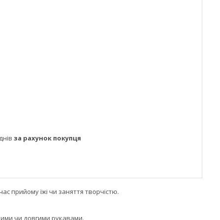
днів
за рахунок покупця
ас прийому їжі чи заняття творчістю.
ткими чи довгими рукавами.