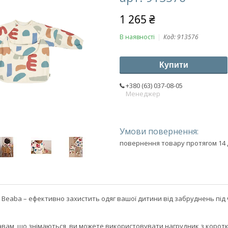
1 265 ₴
В наявності
Код:
913576
Купити
+380 (63) 037-08-05
Менеджер
повернення товару протягом 14 
 Beaba – ефективно захистить одяг вашої дитини від забруднень під ч
укавам, що знімаються, ви можете використовувати нагрудник з коро