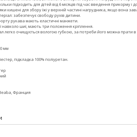
кільки підходить для дітей від 6 місяців під час введення прикорму і д
яки кишені для збору їжі у верхній частині нагрудника, якщо вона зав
атеріал: забезпечує свободу рухів дитини.
мфорту рукава мають еластичні манжети.
ції навколо шиї, мають три положення кріплення.
еріал легко очищується вологою губкою, за потреби його можна прати в
10 мм
іестер, підкладка 100% поліуретан.
тер
вний
 Beaba, Франция
И