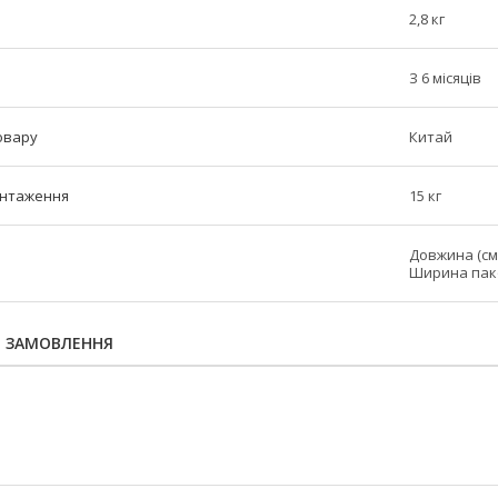
2,8 кг
З 6 місяців
овару
Китай
нтаження
15 кг
Довжина (см)
Ширина пако
Я ЗАМОВЛЕННЯ