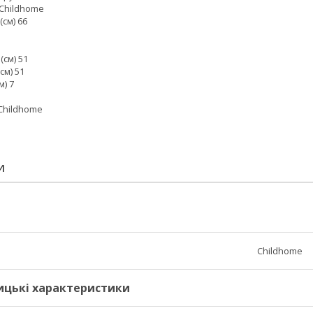
 Childhome
(см) 66
см) 51
см) 51
м) 7
 Childhome
И
Childhome
ицькі характеристики