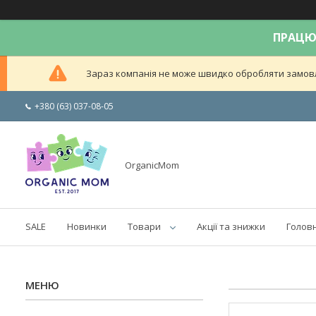
ПРАЦЮЄ
Зараз компанія не може швидко обробляти замовле
+380 (63) 037-08-05
OrganicMom
SALE
Новинки
Товари
Акції та знижки
Голов