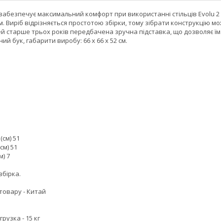
абезпечує максимальний комфорт при використанні стільців Evolu 2 аб
см. Виріб відрізняється простотою збірки, тому зібрати конструкцію м
ей старше трьох років передбачена зручна підставка, що дозволяє ї
ий бук, габарити виробу: 66 x 66 x 52 см.
см) 51
см) 51
м) 7
збірка.
товару - Китай
рузка - 15 кг