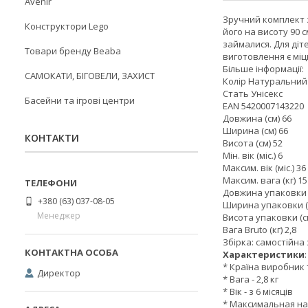
Avenir
Зручний комплект з
Конструктори Lego
його на висоту 90 
займалися. Для діт
Товари бренду Beaba
виготовлення є міцн
Більше інформації:
САМОКАТИ, БІГОВЕЛИ, ЗАХИСТ
Колір Натуральний
Стать Унісекс
Басейни та ігрові центри
EAN 5420007143220
Довжина (см) 66
Ширина (см) 66
КОНТАКТИ
Висота (см) 52
Мін. вік (міс.) 6
Максим. вік (міс.) 36
Максим. вага (кг) 15
Довжина упаковки (
+380 (63) 037-08-05
Ширина упаковки (
Менеджер
Висота упаковки (с
Вага Bruto (кг) 2,8
Збірка: самостійна 
Характеристики
:
* Країна виробник 
Директор
* Вага - 2,8 кг
* Вік - з 6 місяців
* Максимальная наг