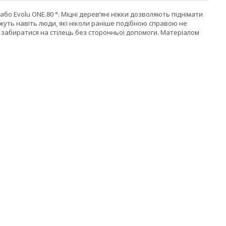
о Evolu ONE.80 °. Міцні дерев’яні ніжки дозволяють піднімати
ожуть навіть люди, які ніколи раніше подібною справою не
м забиратися на стілець без сторонньої допомоги. Матеріалом