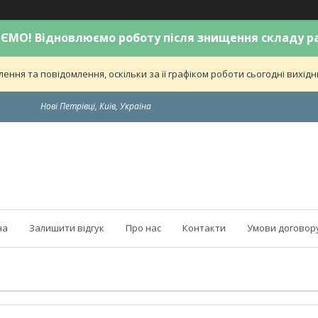
МО! Відновлюємо роботу після знищення складу р
ння та повідомлення, оскільки за її графіком роботи сьогодні вихі
Нові Петрівці, Київ, Україна
на
Залишити відгук
Про нас
Контакти
Умови договор