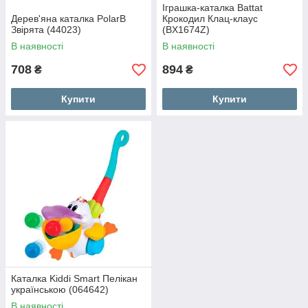
Іграшка-каталка Battat
Дерев'яна каталка PolarB
Крокодил Клац-клаус
Звірята (44023)
(BX1674Z)
В наявності
В наявності
708
894
₴
₴
Купити
Купити
Каталка Kiddi Smart Пелікан
українською (064642)
В наявності